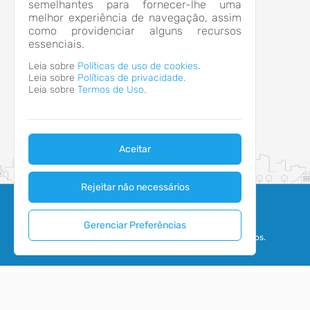
CONTATOS
semelhantes para fornecer-lhe uma
melhor experiência de navegação, assim
(48) 3355-8100
como providenciar alguns recursos
informatica@imbituba.sc.gov.br
essenciais.
HORÁRIO DE ATENDIMENTO
Segunda-feira a Sexta-feira
13:00 às 19:00
Leia sobre
Políticas de uso de cookies.
Leia sobre
Políticas de privacidade.
Leia sobre
Termos de Uso.
Aceitar
Rejeitar não necessários
Gerenciar Preferências
2026 - IPM Sistemas Ltda. Todos os Direitos Reservados.
Termos de Uso
|
Política de Privacidade