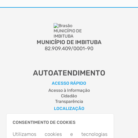
MUNICÍPIO DE IMBITUBA
82.909.409/0001-90
AUTOATENDIMENTO
ACESSO RÁPIDO
Acesso à Informação
Cidadão
Transparência
LOCALIZAÇÃO
RUA ERNANI COTRIN, Nº 601, CENTRO
Imbituba/
CONSENTIMENTO DE COOKIES
CEP: 88.780-000
Abrir no Mapa
Utilizamos cookies e tecnologias