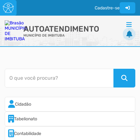
Cadastre-se
AUTOATENDIMENTO
MUNICÍPIO DE IMBITUBA
ACESSO RÁPIDO
Acessibilidade
Cidadão
O que você procura?
Transparência
Cidadão
Tabelionato
Contabilidade